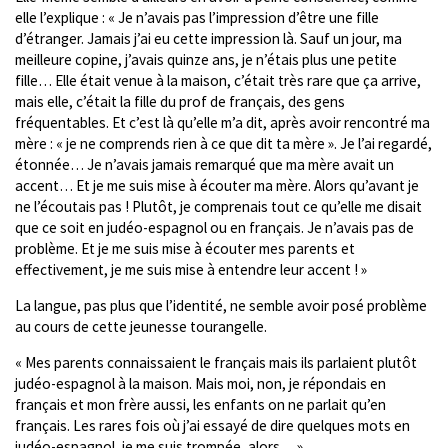
elle l’explique : « Je n’avais pas l’impression d’être une fille
d’étranger. Jamais j’ai eu cette impression là. Sauf un jour, ma
meilleure copine, j’avais quinze ans, je n’étais plus une petite
fille… Elle était venue à la maison, c’était très rare que ça arrive,
mais elle, c’était la fille du prof de français, des gens
fréquentables. Et c’est là qu’elle m’a dit, après avoir rencontré ma
mère : « je ne comprends rien à ce que dit ta mère ». Je l’ai regardé,
étonnée… Je n’avais jamais remarqué que ma mère avait un
accent… Et je me suis mise à écouter ma mère. Alors qu’avant je
ne l’écoutais pas ! Plutôt, je comprenais tout ce qu’elle me disait
que ce soit en judéo-espagnol ou en français. Je n’avais pas de
problème. Et je me suis mise à écouter mes parents et
effectivement, je me suis mise à entendre leur accent ! »
La langue, pas plus que l’identité, ne semble avoir posé problème
au cours de cette jeunesse tourangelle.
« Mes parents connaissaient le français mais ils parlaient plutôt
judéo-espagnol à la maison. Mais moi, non, je répondais en
français et mon frère aussi, les enfants on ne parlait qu’en
français. Les rares fois où j’ai essayé de dire quelques mots en
judéo-espagnol, je me suis trompée, alors… ».