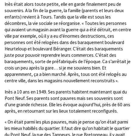
Inès était alors toute petite, elle en garde finalement peu de
souvenirs. A la fin de la guerre, la famille (parents et leurs deux
enfants) revient à Tours. Tandis que la ville est sous les
décombres, la vie sociale se réorganise. « Toutes les personnes
qui avaient un magasin avant la guerre qui a été détruit, en centre
ville par exemple, où il y a eu d’énormes destructions, ces
personnes ont été relogées dans des baraquement boulevard
Heurteloup et boulevard Béranger. C’était des baraquements
juste pour pouvoir reprendre leurs commerces. C’était des
baraquements, sorte de préfabriqués de l’époque. Ca s’arrêtait je
crois un peu après la gare… si je me souviens bien. Et
apparemment, ça a bien marché. Après, tous ont été relogés au
centre ville, dans les magasins nouvellement reconstruits ».
Inès a 10 ans en 1949. Ses parents habitent maintenant quai du
Pont Neuf. Ses parents sont pauvres mais ses souvenirs sont
d’une grande richesse. Elle les évoque aujourd’hui, près de 60 ans
après, en retournant sur les lieux totalement reconfigurés.
« On était parmi les plus pauvres, mais je pense qu’on était parmi
les mieux habillés du quartier. Il faut dire qu’on habitait le quartier
du Pont Neuf, la rue des Tanneurs, le rue Bretonneau, il y avait