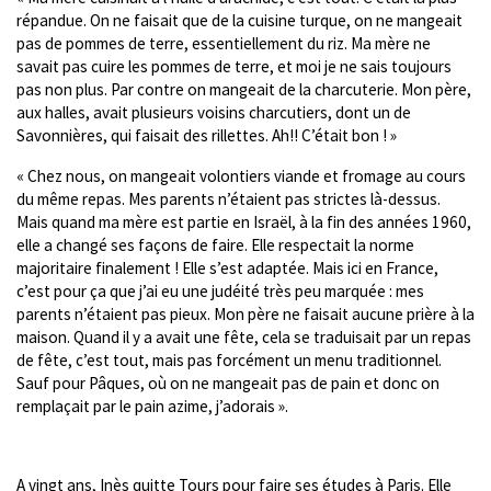
répandue. On ne faisait que de la cuisine turque, on ne mangeait
pas de pommes de terre, essentiellement du riz. Ma mère ne
savait pas cuire les pommes de terre, et moi je ne sais toujours
pas non plus. Par contre on mangeait de la charcuterie. Mon père,
aux halles, avait plusieurs voisins charcutiers, dont un de
Savonnières, qui faisait des rillettes. Ah!! C’était bon ! »
« Chez nous, on mangeait volontiers viande et fromage au cours
du même repas. Mes parents n’étaient pas strictes là-dessus.
Mais quand ma mère est partie en Israël, à la fin des années 1960,
elle a changé ses façons de faire. Elle respectait la norme
majoritaire finalement ! Elle s’est adaptée. Mais ici en France,
c’est pour ça que j’ai eu une judéité très peu marquée : mes
parents n’étaient pas pieux. Mon père ne faisait aucune prière à la
maison. Quand il y a avait une fête, cela se traduisait par un repas
de fête, c’est tout, mais pas forcément un menu traditionnel.
Sauf pour Pâques, où on ne mangeait pas de pain et donc on
remplaçait par le pain azime, j’adorais ».
A vingt ans, Inès quitte Tours pour faire ses études à Paris. Elle