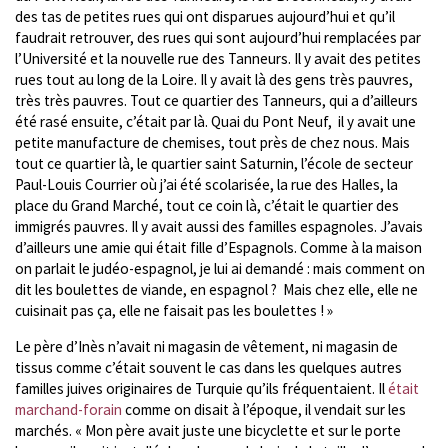
des tas de petites rues qui ont disparues aujourd’hui et qu’il
faudrait retrouver, des rues qui sont aujourd’hui remplacées par
l’Université et la nouvelle rue des Tanneurs. Il y avait des petites
rues tout au long de la Loire. Il y avait là des gens très pauvres,
très très pauvres. Tout ce quartier des Tanneurs, qui a d’ailleurs
été rasé ensuite, c’était par là. Quai du Pont Neuf, il y avait une
petite manufacture de chemises, tout près de chez nous. Mais
tout ce quartier là, le quartier saint Saturnin, l’école de secteur
Paul-Louis Courrier où j’ai été scolarisée, la rue des Halles, la
place du Grand Marché, tout ce coin là, c’était le quartier des
immigrés pauvres. Il y avait aussi des familles espagnoles. J’avais
d’ailleurs une amie qui était fille d’Espagnols. Comme à la maison
on parlait le judéo-espagnol, je lui ai demandé : mais comment on
dit les boulettes de viande, en espagnol ? Mais chez elle, elle ne
cuisinait pas ça, elle ne faisait pas les boulettes ! »
Le père d’Inès n’avait ni magasin de vêtement, ni magasin de
tissus comme c’était souvent le cas dans les quelques autres
familles juives originaires de Turquie qu’ils fréquentaient. Il
était
marchand-forain
comme on disait à l’époque, il vendait sur les
marchés. « Mon père avait juste une bicyclette et sur le porte