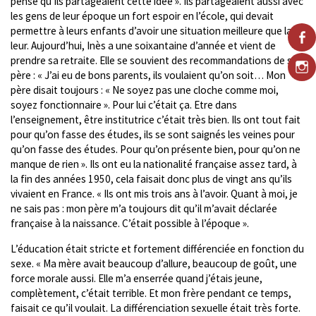
pense qu’ils partageaient cette idée ». Ils partageaient aussi avec
les gens de leur époque un fort espoir en l’école, qui devait
permettre à leurs enfants d’avoir une situation meilleure que la
leur. Aujourd’hui, Inès a une soixantaine d’année et vient de
prendre sa retraite. Elle se souvient des recommandations de son
père : « J’ai eu de bons parents, ils voulaient qu’on soit… Mon
père disait toujours : « Ne soyez pas une cloche comme moi,
soyez fonctionnaire ». Pour lui c’était ça. Etre dans
l’enseignement, être institutrice c’était très bien. Ils ont tout fait
pour qu’on fasse des études, ils se sont saignés les veines pour
qu’on fasse des études. Pour qu’on présente bien, pour qu’on ne
manque de rien ». Ils ont eu la nationalité française assez tard, à
la fin des années 1950, cela faisait donc plus de vingt ans qu’ils
vivaient en France. « Ils ont mis trois ans à l’avoir. Quant à moi, je
ne sais pas : mon père m’a toujours dit qu’il m’avait déclarée
française à la naissance. C’était possible à l’époque ».
L’éducation était stricte et fortement différenciée en fonction du
sexe. « Ma mère avait beaucoup d’allure, beaucoup de goût, une
force morale aussi. Elle m’a enserrée quand j’étais jeune,
complètement, c’était terrible. Et mon frère pendant ce temps,
faisait ce qu’il voulait. La différenciation sexuelle était très forte.