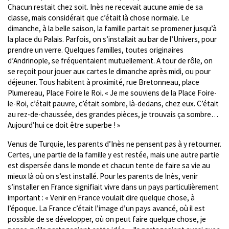
Chacun restait chez soit. Inès ne recevait aucune amie de sa
classe, mais considérait que c’était là chose normale. Le
dimanche, à la belle saison, la famille partait se promener jusqu’à
la place du Palais. Parfois, on s’installait au bar de l’Univers, pour
prendre un verre. Quelques familles, toutes originaires
d’Andrinople, se fréquentaient mutuellement. A tour de rôle, on
se reçoit pour jouer aux cartes le dimanche après midi, ou pour
déjeuner. Tous habitent à proximité, rue Bretonneau, place
Plumereau, Place Foire le Roi. « Je me souviens de la Place Foire-
le-Roi, c’était pauvre, c’était sombre, là-dedans, chez eux. C’était
au rez-de-chaussée, des grandes pièces, je trouvais ça sombre…
Aujourd’hui ce doit être superbe ! »
Venus de Turquie, les parents d’Inès ne pensent pas à y retourner.
Certes, une partie de la famille y est restée, mais une autre partie
est dispersée dans le monde et chacun tente de faire sa vie au
mieux là où on s’est installé. Pour les parents de Inès, venir
s’installer en France signifiait vivre dans un pays particulièrement
important : « Venir en France voulait dire quelque chose, à
l’époque. La France c’était l’image d’un pays avancé, où il est
possible de se développer, où on peut faire quelque chose, je