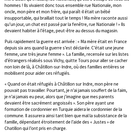
hommes ! Ils vivaient donc tous ensemble rue Nationale, mon
oncle, mon père et mon frère, qui paraît-il était un bébé
insupportable, qui braillait tout le temps ! Ma mère raconte aussi
qu’un jour, un chat est passé par la fenêtre, rue Nationale ! » Ils
devaient habiter à l’étage, peut-être au dessus du magasin.
Puis rapidement la guerre est arrivée : « Ma mère était en France
depuis six ans quand la guerre s’est déclarée. C’était une jeune
femme, une très jeune femme ». La famille, recensée sur les listes
d’étrangers réalisés sous Vichy, quitte Tours pour aller se cacher
non loin de là, à Châtillon-sur-Indre, où des familles entières se
mobilisent pour aider ces réfugiés.
« Quand on était réfugiés à Châtillon sur Indre, mon père ne
pouvait pas travailler. Pourtant, je n’ai jamais souffert de la faim,
je n’ai jamais eu peur, alors que j’imagine que mes parents
devaient être sacrément angoissés ». Son père ayant une
formation de cordonnier en Turquie aidera le cordonnier de la
commune. Il assurera ainsi tant bien que mal la subsistance de la
famille, dépendant étroitement de l’aide des « Justes » de
Chatillon qui l’ont pris en charge.