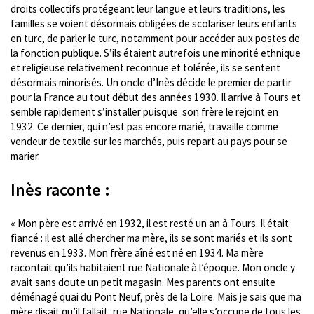
droits collectifs protégeant leur langue et leurs traditions, les
familles se voient désormais obligées de scolariser leurs enfants
en turc, de parler le turc, notamment pour accéder aux postes de
la fonction publique. S’ils étaient autrefois une minorité ethnique
et religieuse relativement reconnue et tolérée, ils se sentent
désormais minorisés. Un oncle d’Inès décide le premier de partir
pour la France au tout début des années 1930. Il arrive à Tours et
semble rapidement s’installer puisque son frère le rejoint en
1932. Ce dernier, qui n’est pas encore marié, travaille comme
vendeur de textile sur les marchés, puis repart au pays pour se
marier.
Inès raconte :
« Mon père est arrivé en 1932, il est resté un an à Tours. Il était
fiancé : il est allé chercher ma mère, ils se sont mariés et ils sont
revenus en 1933. Mon frère aîné est né en 1934. Ma mère
racontait qu’ils habitaient rue Nationale à l’époque. Mon oncle y
avait sans doute un petit magasin. Mes parents ont ensuite
déménagé quai du Pont Neuf, près de la Loire. Mais je sais que ma
mère disait qu’il fallait, rue Nationale, qu’elle s’occupe de tous les