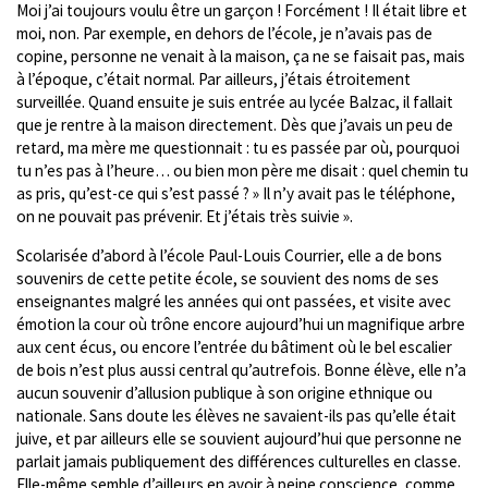
Moi j’ai toujours voulu être un garçon ! Forcément ! Il était libre et
moi, non. Par exemple, en dehors de l’école, je n’avais pas de
copine, personne ne venait à la maison, ça ne se faisait pas, mais
à l’époque, c’était normal. Par ailleurs, j’étais étroitement
surveillée. Quand ensuite je suis entrée au lycée Balzac, il fallait
que je rentre à la maison directement. Dès que j’avais un peu de
retard, ma mère me questionnait : tu es passée par où, pourquoi
tu n’es pas à l’heure… ou bien mon père me disait : quel chemin tu
as pris, qu’est-ce qui s’est passé ? » Il n’y avait pas le téléphone,
on ne pouvait pas prévenir. Et j’étais très suivie ».
Scolarisée d’abord à l’école Paul-Louis Courrier, elle a de bons
souvenirs de cette petite école, se souvient des noms de ses
enseignantes malgré les années qui ont passées, et visite avec
émotion la cour où trône encore aujourd’hui un magnifique arbre
aux cent écus, ou encore l’entrée du bâtiment où le bel escalier
de bois n’est plus aussi central qu’autrefois. Bonne élève, elle n’a
aucun souvenir d’allusion publique à son origine ethnique ou
nationale. Sans doute les élèves ne savaient-ils pas qu’elle était
juive, et par ailleurs elle se souvient aujourd’hui que personne ne
parlait jamais publiquement des différences culturelles en classe.
Elle-même semble d’ailleurs en avoir à peine conscience, comme