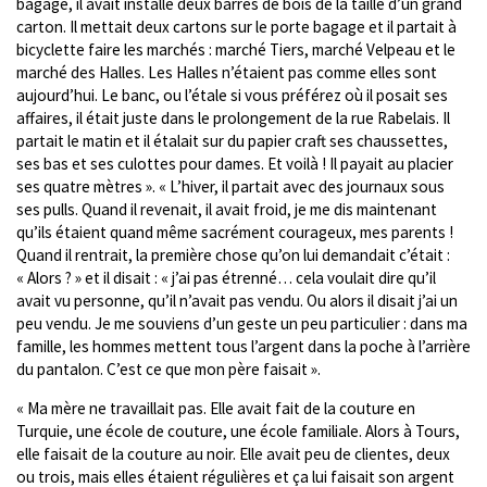
bagage, il avait installé deux barres de bois de la taille d’un grand
carton. Il mettait deux cartons sur le porte bagage et il partait à
bicyclette faire les marchés : marché Tiers, marché Velpeau et le
marché des Halles. Les Halles n’étaient pas comme elles sont
aujourd’hui. Le banc, ou l’étale si vous préférez où il posait ses
affaires, il était juste dans le prolongement de la rue Rabelais. Il
partait le matin et il étalait sur du papier craft ses chaussettes,
ses bas et ses culottes pour dames. Et voilà ! Il payait au placier
ses quatre mètres ». « L’hiver, il partait avec des journaux sous
ses pulls. Quand il revenait, il avait froid, je me dis maintenant
qu’ils étaient quand même sacrément courageux, mes parents !
Quand il rentrait, la première chose qu’on lui demandait c’était :
« Alors ? » et il disait : « j’ai pas étrenné… cela voulait dire qu’il
avait vu personne, qu’il n’avait pas vendu. Ou alors il disait j’ai un
peu vendu. Je me souviens d’un geste un peu particulier : dans ma
famille, les hommes mettent tous l’argent dans la poche à l’arrière
du pantalon. C’est ce que mon père faisait ».
« Ma mère ne travaillait pas. Elle avait fait de la couture en
Turquie, une école de couture, une école familiale. Alors à Tours,
elle faisait de la couture au noir. Elle avait peu de clientes, deux
ou trois, mais elles étaient régulières et ça lui faisait son argent