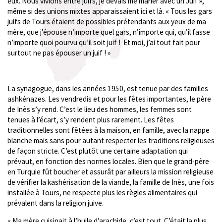
eux. Nous vivions entre juifs, je devais me marier avec un Juif »,
même si des unions mixtes apparaissaient ici et là. « Tous les gars
juifs de Tours étaient de possibles prétendants aux yeux de ma
mère, que j’épouse n’importe quel gars, n’importe qui, qu’il fasse
n’importe quoi pourvu qu’il soit juif ! Et moi, j’ai tout fait pour
surtout ne pas épouser un juif ! »
La synagogue, dans les années 1950, est tenue par des familles
ashkénazes. Les vendredis et pour les fêtes importantes, le père
de Inès s’y rend. C’est le lieu des hommes, les femmes sont
tenues à l’écart, s’y rendent plus rarement. Les fêtes
traditionnelles sont fêtées à la maison, en famille, avec la nappe
blanche mais sans pour autant respecter les traditions religieuses
de façon stricte. C’est plutôt une certaine adaptation qui
prévaut, en fonction des normes locales. Bien que le grand-père
en Turquie fût boucher et assurât par ailleurs la mission religieuse
de vérifier la kashérisation de la viande, la famille de Inès, une fois
installée à Tours, ne respecte plus les règles alimentaires qui
prévalent dans la religion juive.
« Ma mère cuisinait à l’huile d’arachide, c’est tout. C’était la plus