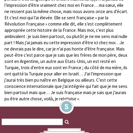
l’impression d’être vraiment chez moi en France… ma sœur, elle
ne ressent pas la même chose, mais nous avons onze ans d’écart.
Et c’est moi qui l’ai élevée. Elle se sent française « par la
Révolution Française » comme elle dit, elle s’est complètement
appropriée cette histoire de la France. Mais moi, c’est plus
ambivalent : je suis bien partout, ou plutôt je ne me sens mal nulle
part ! Mais j’ai jamais eu cette impression d’être ici chez moi…Je
ne devrais pas le dire, car je n’ai pas honte d’être française. Mais
peut-être c’est parce que je sais que les frères de mon père, deux
sont en Argentine, un autre aux Etats-Unis, un est resté en
Turquie, trois d’entre eux sont en France ; du côté de ma mère, ils
ont quitté la Turquie pour aller en Israël… J’ai l’impression que
j’aurai très bien pu naître en Belgique ou ailleurs. C’est cette
conscience internationale que j’ai intégrée qui fait que je me sens
bien partout mais que… Je suis française mais je sais que j’aurais
pu être autre chose, voilà, je relativise ».
Search
Search
for:
for: