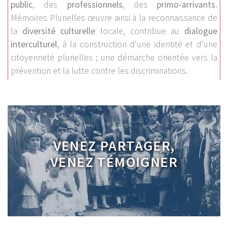
public
, des
professionnels
, des
primo-arrivants
.
Mémoires Plurielles œuvre ainsi à la reconnaissance de
la
diversité culturelle
locale, contribue au
dialogue
interculturel
, à la construction d'une identité et d'une
citoyenneté plurielles ; une démarche orientée vers la
prévention et la lutte contre les discriminations.
VENEZ PARTAGER,
VENEZ TÉMOIGNER