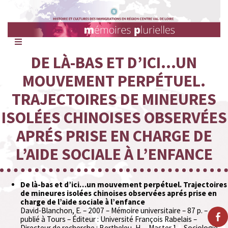
Mémoires
Plurielles
DE LÀ-BAS ET D’ICI…UN
MOUVEMENT PERPÉTUEL.
TRAJECTOIRES DE MINEURES
ISOLÉES CHINOISES OBSERVÉES
APRÉS PRISE EN CHARGE DE
L’AIDE SOCIALE À L’ENFANCE
De là-bas et d’ici…un mouvement perpétuel. Trajectoires
de mineures isolées chinoises observées aprés prise en
charge de l’aide sociale à l’enfance
David-Blanchon, E. – 2007 – Mémoire universitaire – 87 p. –
publié à Tours – Éditeur : Université François Rabelais –
Directeur de recherche : Bertheleu, H. – Master 1 – Sociologie