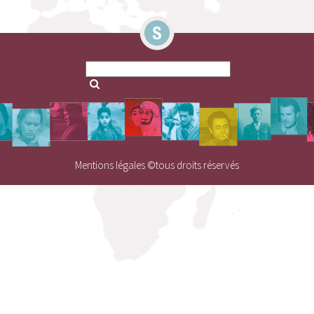
Search
for:
Search
for:
Mentions légales
©tous droits réservés