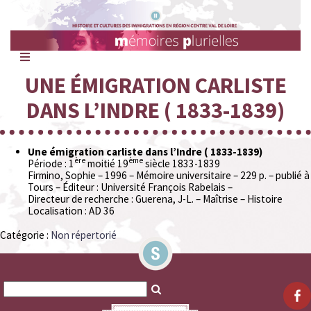
Mémoires
Plurielles
UNE ÉMIGRATION CARLISTE
DANS L’INDRE ( 1833-1839)
Une émigration carliste dans l’Indre ( 1833-1839)
ère
ème
Période : 1
moitié 19
siècle 1833-1839
Firmino, Sophie – 1996 – Mémoire universitaire – 229 p. – publié à
Tours – Éditeur : Université François Rabelais –
Directeur de recherche : Guerena, J-L. – Maîtrise – Histoire
Localisation : AD 36
Catégorie :
Non répertorié
Search
Search
for:
for: