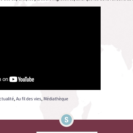
ctualité
,
Au fil des vies
,
Médiathèque