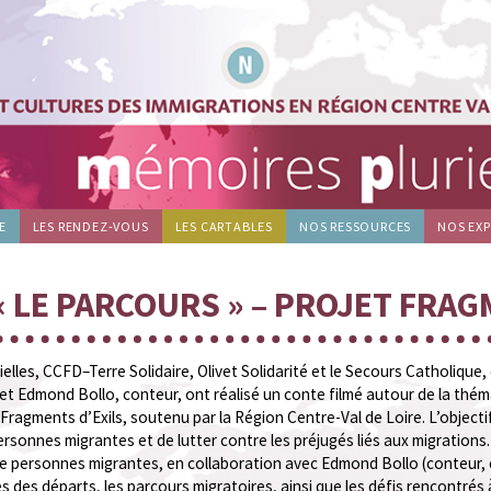
E
LES RENDEZ-VOUS
LES CARTABLES
NOS RESSOURCES
NOS EX
« LE PARCOURS » – PROJET FRAG
elles, CCFD–Terre Solidaire, Olivet Solidarité et le Secours Catholique
 Edmond Bollo, conteur, ont réalisé un conte filmé autour de la théma
 Fragments d’Exils, soutenu par la Région Centre-Val de Loire. L’objectif
rsonnes migrantes et de lutter contre les préjugés liés aux migrations. 
de personnes migrantes, en collaboration avec Edmond Bollo (conteur, 
s des départs, les parcours migratoires, ainsi que les défis rencontrés à