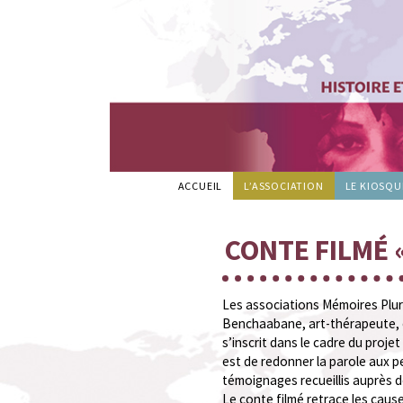
Mémoires
ACCUEIL
L’ASSOCIATION
LE KIOSQU
Plurielles
CONTE FILMÉ 
Les associations Mémoires Pluri
Benchaabane, art-thérapeute, et
s’inscrit dans le cadre du projet
est de redonner la parole aux pe
témoignages recueillis auprès 
Le conte filmé retrace les cause