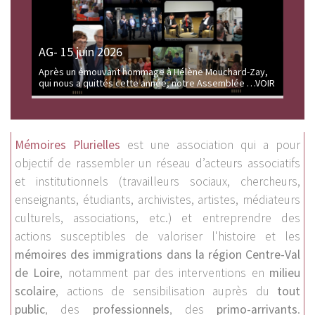
AG- 15 juin 2026
Après un émouvant hommage à Hélène Mouchard-Zay,
qui nous a quittés cette année, notre Assemblée
…VOIR
Mémoires Plurielles
est une association qui a pour
objectif de rassembler un réseau d’acteurs associatifs
et institutionnels (travailleurs sociaux, chercheurs,
enseignants, étudiants, archivistes, artistes, médiateurs
culturels, associations, etc.) et entreprendre des
actions susceptibles de valoriser l'histoire et les
mémoires des immigrations dans la région Centre-Val
de Loire
, notamment par des interventions en
milieu
scolaire
, actions de sensibilisation auprès du
tout
public
, des
professionnels
, des
primo-arrivants
.